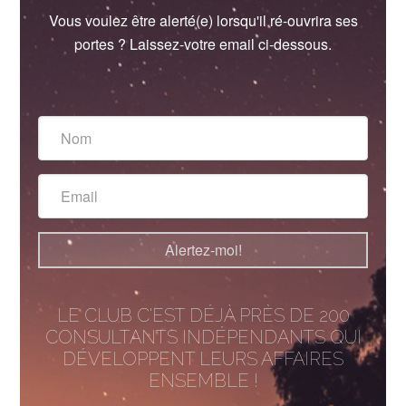
Vous voulez être alerté(e) lorsqu'il ré-ouvrira ses
portes ? Laissez-votre email ci-dessous.
Nom
Email
Alertez-moi!
LE CLUB C'EST DÉJÀ PRÈS DE 200
CONSULTANTS INDÉPENDANTS QUI
DÉVELOPPENT LEURS AFFAIRES
ENSEMBLE !