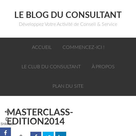
LE BLOG DU CONSULTANT
Développez Votre Activité de Conseil & Service
ACCUEIL
COMMENCEZ-ICI !
LE CLUB DU CONSULTANT
À PROPOS
PLAN DU SITE
MASTERCLASS-
0
EDITION2014
SHARES