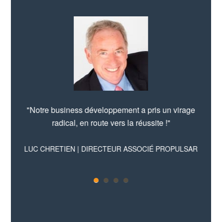
u
"Notre business développement a pris un virage
"
Une
marché
radical, en route vers la réussite !"
outil
nt
LUC CHRETIEN | DIRECTEUR ASSOCIÉ PROPULSAR
S
 DU