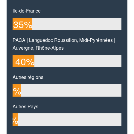
Ile-de-France
35
%
PACA | Languedoc Roussillon, Midi-Pyrénnées |
Auvergne, Rhône-Alpes
40
%
Autres régions
15
%
Autres Pays
10
%