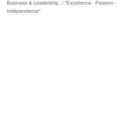
Business & Leadership...! "
Excellence - Passion -
Indépendance
"