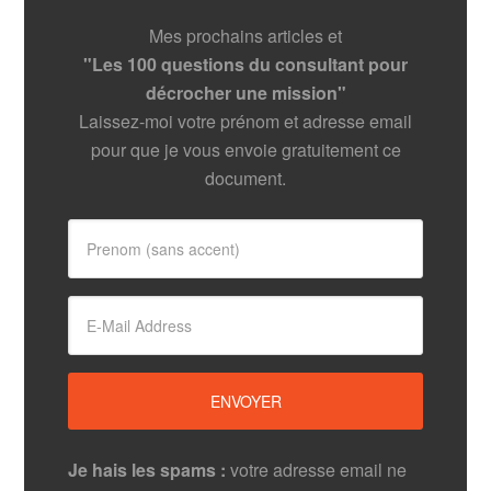
Mes prochains articles et
"Les 100 questions du consultant pour
décrocher une mission"
Laissez-moi votre prénom et adresse email
pour que je vous envoie gratuitement ce
document.
Je hais les spams :
votre adresse email ne