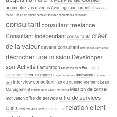
augmentez vos revenus
Avantage concurrentiel
business
model
Chaine de Valeur
combien facturer
competence consultant
consultant
consultant freelance
créer
Consultant Indépendant
consultants
de la valeur
devenir consultant
différenciez votre offre
décrocher une mission
Développer
son Activité
Facturation
Formation
fidélisation client
Consultant
gérer les risques
innovation
image de marque
interview
interview consultant
l'art du questionnement
Lean
client
Mission de conseil
Management
marché de la valeur
marketing
offre de services
offre de service
motivation
relation client
Outils
questionner
platforme d'influence