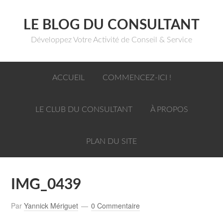
LE BLOG DU CONSULTANT
Développez Votre Activité de Conseil & Service
ACCUEIL
COMMENCEZ-ICI !
LE CLUB DU CONSULTANT
À PROPOS
PLAN DU SITE
IMG_0439
Par
Yannick Mériguet
0 Commentaire