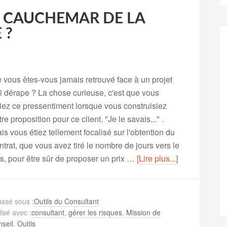
 CAUCHEMAR DE LA
 ?
 vous êtes-vous jamais retrouvé face à un projet
i dérape ? La chose curieuse, c'est que vous
iez ce pressentiment lorsque vous construisiez
tre proposition pour ce client. "Je le savais..." .
is vous étiez tellement focalisé sur l'obtention du
ntrat, que vous avez tiré le nombre de jours vers le
s, pour être sûr de proposer un prix …
[Lire plus...]
assé sous :
Outils du Consultant
lisé avec :
consultant
,
gérer les risques
,
Mission de
nseil
,
Outils