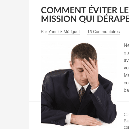
COMMENT ÉVITER LE
MISSION QUI DÉRAPE
Par
Yannick Mériguet
15 Commentaires
Ne
qu
av
vo
Ma
co
ba
Cl
Ba
co