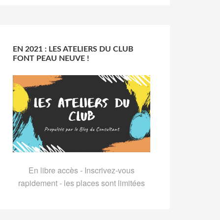
EN 2021 : LES ATELIERS DU CLUB
FONT PEAU NEUVE !
En libre accès - Inscrivez-vous
rapidement - les places sont limitées