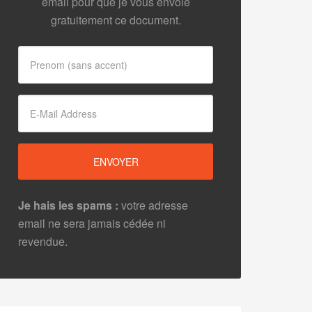
email pour que je vous envoie
gratuitement ce document.
Je hais les spams :
votre adresse
email ne sera jamais cédée ni
revendue.