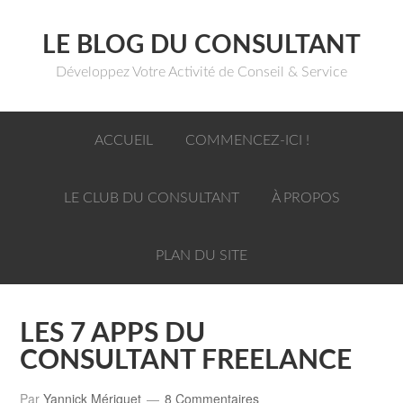
LE BLOG DU CONSULTANT
Développez Votre Activité de Conseil & Service
ACCUEIL
COMMENCEZ-ICI !
LE CLUB DU CONSULTANT
À PROPOS
PLAN DU SITE
LES 7 APPS DU
CONSULTANT FREELANCE
Par
Yannick Mériguet
8 Commentaires