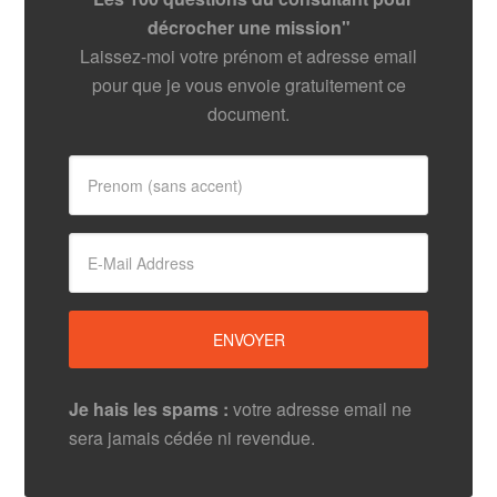
décrocher une mission"
Laissez-moi votre prénom et adresse email
pour que je vous envoie gratuitement ce
document.
Je hais les spams :
votre adresse email ne
sera jamais cédée ni revendue.