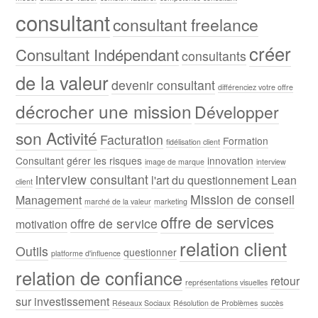
consultant
consultant freelance
créer
Consultant Indépendant
consultants
de la valeur
devenir consultant
différenciez votre offre
décrocher une mission
Développer
son Activité
Facturation
Formation
fidélisation client
Consultant
gérer les risques
innovation
image de marque
interview
interview consultant
l'art du questionnement
Lean
client
Mission de conseil
Management
marché de la valeur
marketing
offre de services
offre de service
motivation
relation client
Outils
questionner
platforme d'influence
relation de confiance
retour
représentations visuelles
sur investissement
Réseaux Sociaux
Résolution de Problèmes
succès