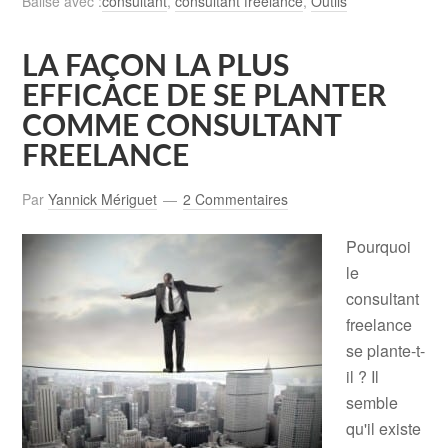
Balisé avec :
consultant
,
consultant freelance
,
Outils
LA FAÇON LA PLUS
EFFICACE DE SE PLANTER
COMME CONSULTANT
FREELANCE
Par
Yannick Mériguet
2 Commentaires
Pourquoi
le
consultant
freelance
se plante-t-
il ? Il
semble
qu'il existe