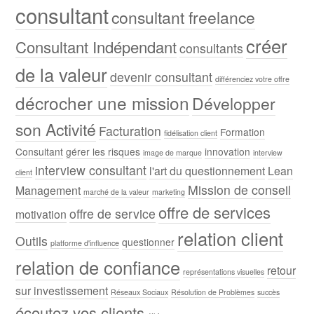
consultant
consultant freelance
créer
Consultant Indépendant
consultants
de la valeur
devenir consultant
différenciez votre offre
décrocher une mission
Développer
son Activité
Facturation
Formation
fidélisation client
Consultant
gérer les risques
innovation
image de marque
interview
interview consultant
l'art du questionnement
Lean
client
Mission de conseil
Management
marché de la valeur
marketing
offre de services
offre de service
motivation
relation client
Outils
questionner
platforme d'influence
relation de confiance
retour
représentations visuelles
sur investissement
Réseaux Sociaux
Résolution de Problèmes
succès
écoutez vos clients