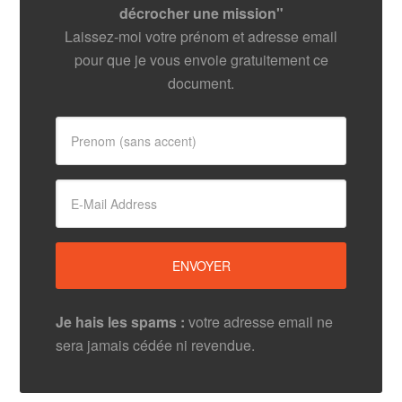
décrocher une mission"
Laissez-moi votre prénom et adresse email
pour que je vous envoie gratuitement ce
document.
Je hais les spams :
votre adresse email ne
sera jamais cédée ni revendue.