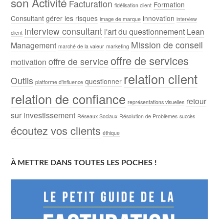
son Activité
Facturation
Formation
fidélisation client
Consultant
gérer les risques
innovation
image de marque
interview
interview consultant
l'art du questionnement
Lean
client
Mission de conseil
Management
marché de la valeur
marketing
offre de services
offre de service
motivation
relation client
Outils
questionner
platforme d'influence
relation de confiance
retour
représentations visuelles
sur investissement
Réseaux Sociaux
Résolution de Problèmes
succès
écoutez vos clients
éthique
À METTRE DANS TOUTES LES POCHES !