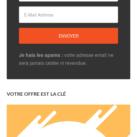
Je hais les spams :
votre adresse email ne
sera jamais cédée ni revendue.
VOTRE OFFRE EST LA CLÉ