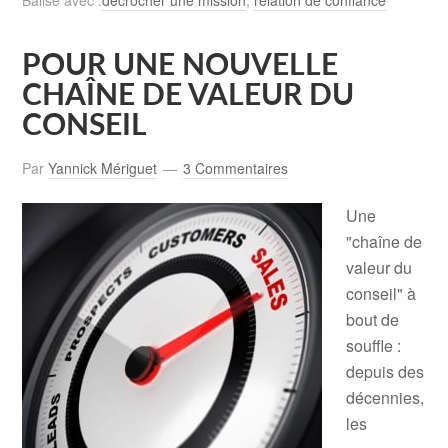
Balisé avec :
décrocher une mission
,
relation de confiance
POUR UNE NOUVELLE
CHAÎNE DE VALEUR DU
CONSEIL
Par
Yannick Mériguet
3 Commentaires
Une
"chaîne de
valeur du
conseil" à
bout de
souffle :
depuis des
décennies,
les