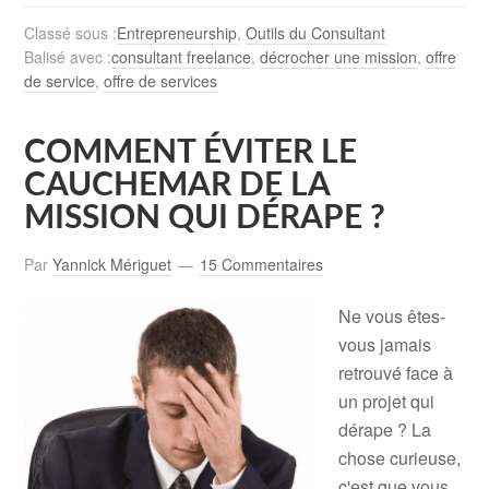
Classé sous :
Entrepreneurship
,
Outils du Consultant
Balisé avec :
consultant freelance
,
décrocher une mission
,
offre
de service
,
offre de services
COMMENT ÉVITER LE
CAUCHEMAR DE LA
MISSION QUI DÉRAPE ?
Par
Yannick Mériguet
15 Commentaires
Ne vous êtes-
vous jamais
retrouvé face à
un projet qui
dérape ? La
chose curieuse,
c'est que vous