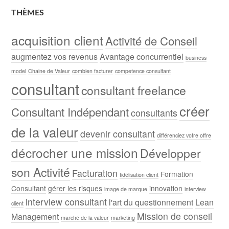
THÈMES
acquisition client
Activité de Conseil
augmentez vos revenus
Avantage concurrentiel
business
model
Chaine de Valeur
combien facturer
competence consultant
consultant
consultant freelance
créer
Consultant Indépendant
consultants
de la valeur
devenir consultant
différenciez votre offre
décrocher une mission
Développer
son Activité
Facturation
Formation
fidélisation client
Consultant
gérer les risques
innovation
image de marque
interview
interview consultant
l'art du questionnement
Lean
client
Mission de conseil
Management
marché de la valeur
marketing