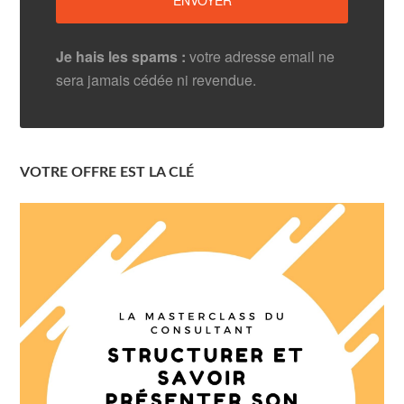
Je hais les spams :
votre adresse email ne
sera jamais cédée ni revendue.
VOTRE OFFRE EST LA CLÉ