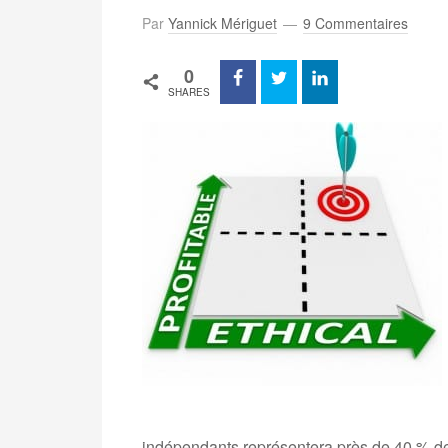
Par
Yannick Mériguet
9 Commentaires
0
SHARES
indépendants représentera près de 40 % de la