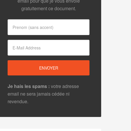
email pour que je vous envoie
gratuitement ce document.
Je hais les spams :
votre adresse
email ne sera jamais cédée ni
revendue.