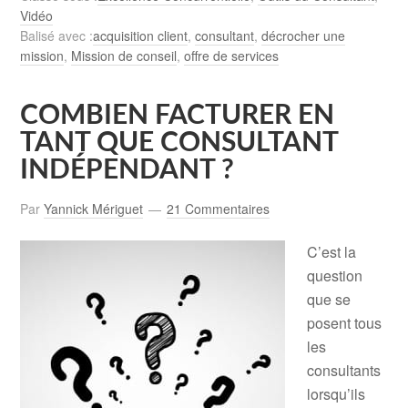
Vidéo
Balisé avec :
acquisition client
,
consultant
,
décrocher une
mission
,
Mission de conseil
,
offre de services
COMBIEN FACTURER EN
TANT QUE CONSULTANT
INDÉPENDANT ?
Par
Yannick Mériguet
21 Commentaires
C’est la
question
que se
posent tous
les
consultants
lorsqu’ils