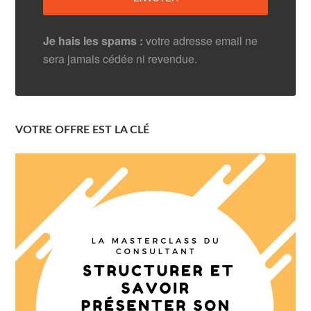
Je hais les spams :
votre adresse email ne
sera jamais cédée ni revendue.
VOTRE OFFRE EST LA CLÉ