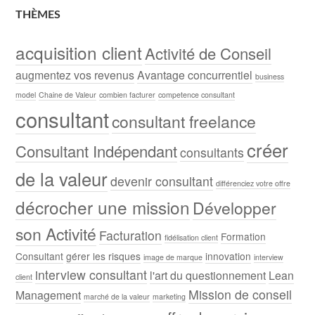
THÈMES
acquisition client
Activité de Conseil
augmentez vos revenus
Avantage concurrentiel
business
model
Chaine de Valeur
combien facturer
competence consultant
consultant
consultant freelance
créer
Consultant Indépendant
consultants
de la valeur
devenir consultant
différenciez votre offre
décrocher une mission
Développer
son Activité
Facturation
Formation
fidélisation client
Consultant
gérer les risques
innovation
image de marque
interview
interview consultant
l'art du questionnement
Lean
client
Mission de conseil
Management
marché de la valeur
marketing