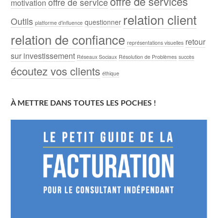
offre de services
offre de service
motivation
relation client
Outils
questionner
platforme d'influence
relation de confiance
retour
représentations visuelles
sur investissement
Réseaux Sociaux
Résolution de Problèmes
succès
écoutez vos clients
éthique
À METTRE DANS TOUTES LES POCHES !