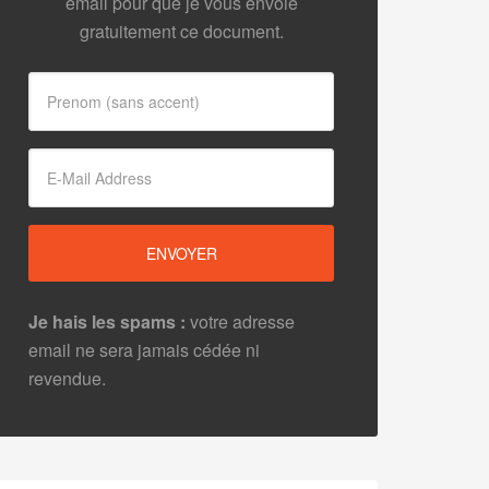
email pour que je vous envoie
gratuitement ce document.
Je hais les spams :
votre adresse
email ne sera jamais cédée ni
revendue.