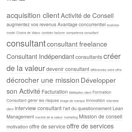
acquisition client
Activité de Conseil
augmentez vos revenus
Avantage concurrentiel
business
model
Chaine de Valeur
combien facturer
competence consultant
consultant
consultant freelance
créer
Consultant Indépendant
consultants
de la valeur
devenir consultant
différenciez votre offre
décrocher une mission
Développer
son Activité
Facturation
Formation
fidélisation client
Consultant
gérer les risques
innovation
image de marque
interview
interview consultant
l'art du questionnement
Lean
client
Mission de conseil
Management
marché de la valeur
marketing
offre de services
offre de service
motivation