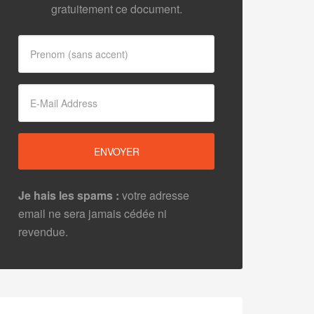
gratuitement ce document.
Je hais les spams :
votre adresse
email ne sera jamais cédée ni
revendue.