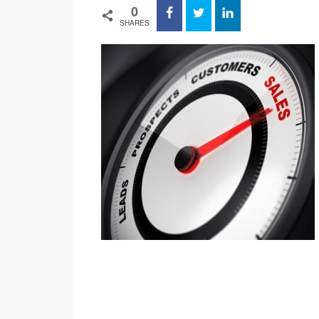
0
SHARES
.