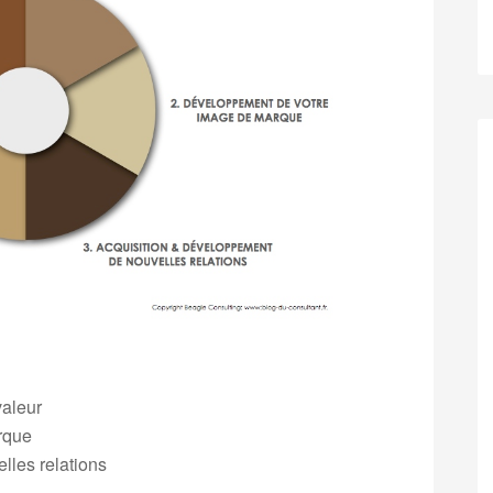
valeur
rque
lles relations