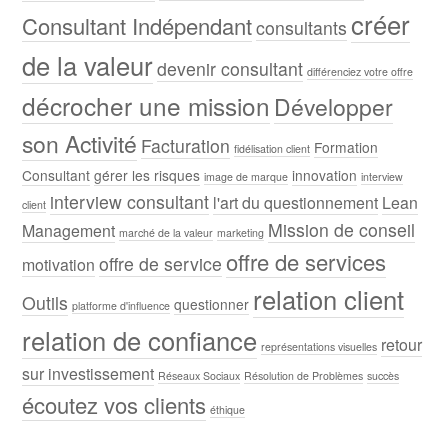
créer
Consultant Indépendant
consultants
de la valeur
devenir consultant
différenciez votre offre
décrocher une mission
Développer
son Activité
Facturation
Formation
fidélisation client
Consultant
gérer les risques
innovation
image de marque
interview
interview consultant
l'art du questionnement
Lean
client
Mission de conseil
Management
marché de la valeur
marketing
offre de services
offre de service
motivation
relation client
Outils
questionner
platforme d'influence
relation de confiance
retour
représentations visuelles
sur investissement
Réseaux Sociaux
Résolution de Problèmes
succès
écoutez vos clients
éthique