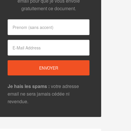
email pour que je vous envoie
gratuitement ce document.
Je hais les spams :
votre adresse
email ne sera jamais cédée ni
revendue.