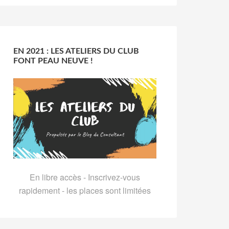
EN 2021 : LES ATELIERS DU CLUB
FONT PEAU NEUVE !
En libre accès - Inscrivez-vous
rapidement - les places sont limitées