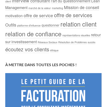
interview consultant
l'art du questionnement
Lean
client
Mission de conseil
Management
marché de la valeur
marketing
offre de services
offre de service
motivation
relation client
Outils
questionner
platforme d'influence
relation de confiance
retour
représentations visuelles
sur investissement
Réseaux Sociaux
Résolution de Problèmes
succès
écoutez vos clients
éthique
À METTRE DANS TOUTES LES POCHES !