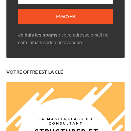
Je hais les spams :
votre adresse email ne
sera jamais cédée ni revendue.
VOTRE OFFRE EST LA CLÉ