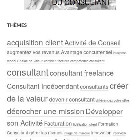
THÈMES
acquisition client
Activité de Conseil
augmentez vos revenus
Avantage concurrentiel
business
model
Chaine de Valeur
combien facturer
competence consultant
consultant
consultant freelance
créer
Consultant Indépendant
consultants
de la valeur
devenir consultant
différenciez votre offre
décrocher une mission
Développer
son Activité
Facturation
Formation
fidélisation client
Consultant
gérer les risques
innovation
image de marque
interview