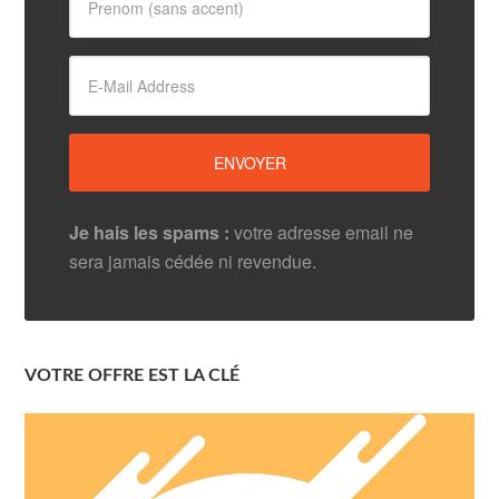
Je hais les spams :
votre adresse email ne
sera jamais cédée ni revendue.
VOTRE OFFRE EST LA CLÉ