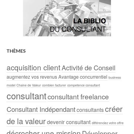
THÈMES
acquisition client
Activité de Conseil
augmentez vos revenus
Avantage concurrentiel
business
model
Chaine de Valeur
combien facturer
competence consultant
consultant
consultant freelance
créer
Consultant Indépendant
consultants
de la valeur
devenir consultant
différenciez votre offre
décrocher une mission
Développer