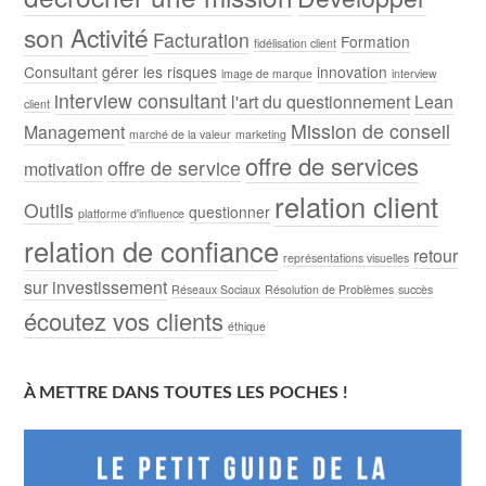
son Activité
Facturation
Formation
fidélisation client
Consultant
gérer les risques
innovation
image de marque
interview
interview consultant
l'art du questionnement
Lean
client
Mission de conseil
Management
marché de la valeur
marketing
offre de services
offre de service
motivation
relation client
Outils
questionner
platforme d'influence
relation de confiance
retour
représentations visuelles
sur investissement
Réseaux Sociaux
Résolution de Problèmes
succès
écoutez vos clients
éthique
À METTRE DANS TOUTES LES POCHES !