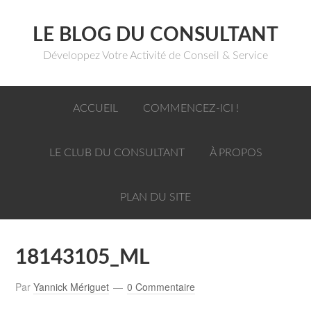
LE BLOG DU CONSULTANT
Développez Votre Activité de Conseil & Service
ACCUEIL
COMMENCEZ-ICI !
LE CLUB DU CONSULTANT
À PROPOS
PLAN DU SITE
18143105_ML
Par
Yannick Mériguet
0 Commentaire