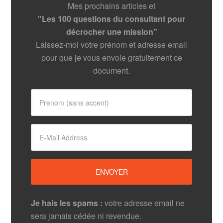
Mes prochains articles et
"Les 100 questions du consultant pour
décrocher une mission"
Laissez-moi votre prénom et adresse email
pour que je vous envoie gratuitement ce
document.
Je hais les spams :
votre adresse email ne
sera jamais cédée ni revendue.