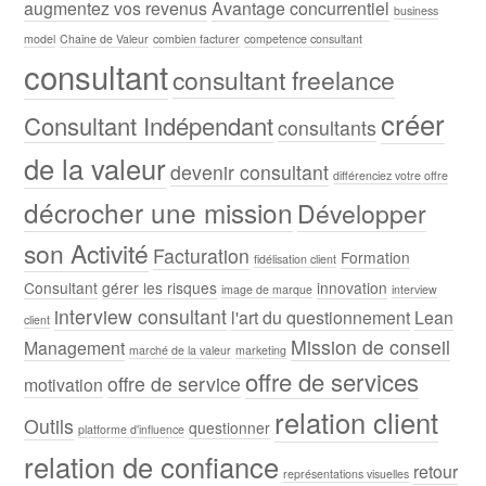
augmentez vos revenus
Avantage concurrentiel
business
model
Chaine de Valeur
combien facturer
competence consultant
consultant
consultant freelance
créer
Consultant Indépendant
consultants
de la valeur
devenir consultant
différenciez votre offre
décrocher une mission
Développer
son Activité
Facturation
Formation
fidélisation client
Consultant
gérer les risques
innovation
image de marque
interview
interview consultant
l'art du questionnement
Lean
client
Mission de conseil
Management
marché de la valeur
marketing
offre de services
offre de service
motivation
relation client
Outils
questionner
platforme d'influence
relation de confiance
retour
représentations visuelles