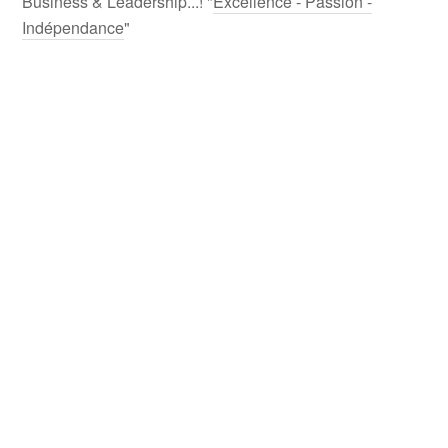
Business & Leadership...! "
Excellence - Passion -
Indépendance
"