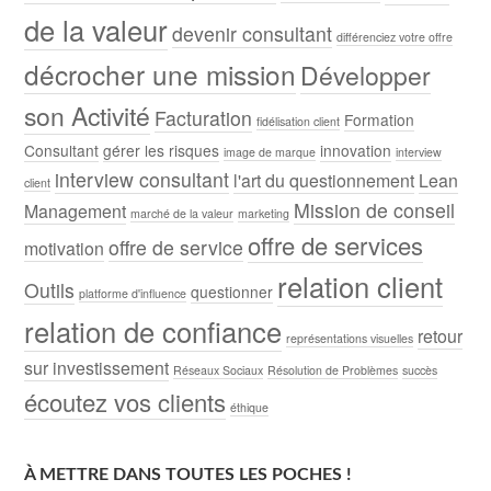
de la valeur
devenir consultant
différenciez votre offre
décrocher une mission
Développer
son Activité
Facturation
Formation
fidélisation client
Consultant
gérer les risques
innovation
image de marque
interview
interview consultant
l'art du questionnement
Lean
client
Mission de conseil
Management
marché de la valeur
marketing
offre de services
offre de service
motivation
relation client
Outils
questionner
platforme d'influence
relation de confiance
retour
représentations visuelles
sur investissement
Réseaux Sociaux
Résolution de Problèmes
succès
écoutez vos clients
éthique
À METTRE DANS TOUTES LES POCHES !