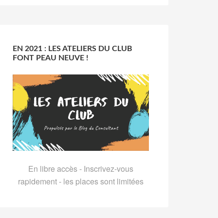
EN 2021 : LES ATELIERS DU CLUB
FONT PEAU NEUVE !
En libre accès - Inscrivez-vous
rapidement - les places sont limitées