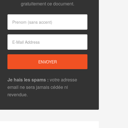
gratuitement ce document.
Je hais les spams :
votre adresse
email ne sera jamais cédée ni
revendue.