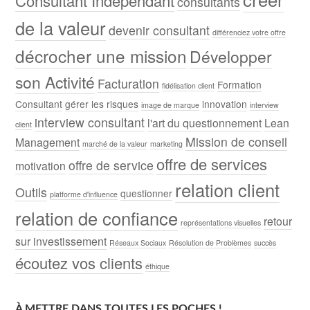
Consultant Indépendant
consultants
de la valeur
devenir consultant
différenciez votre offre
décrocher une mission
Développer
son Activité
Facturation
Formation
fidélisation client
Consultant
gérer les risques
innovation
image de marque
interview
interview consultant
l'art du questionnement
Lean
client
Mission de conseil
Management
marché de la valeur
marketing
offre de services
offre de service
motivation
relation client
Outils
questionner
platforme d'influence
relation de confiance
retour
représentations visuelles
sur investissement
Réseaux Sociaux
Résolution de Problèmes
succès
écoutez vos clients
éthique
À METTRE DANS TOUTES LES POCHES !