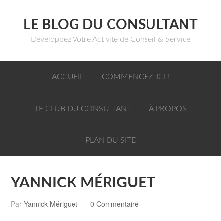
LE BLOG DU CONSULTANT
Développez Votre Activité de Conseil & Service
ACCUEIL
COMMENCEZ-ICI !
LE CLUB DU CONSULTANT
À PROPOS
PLAN DU SITE
YANNICK MÉRIGUET
Par
Yannick Mériguet
0 Commentaire