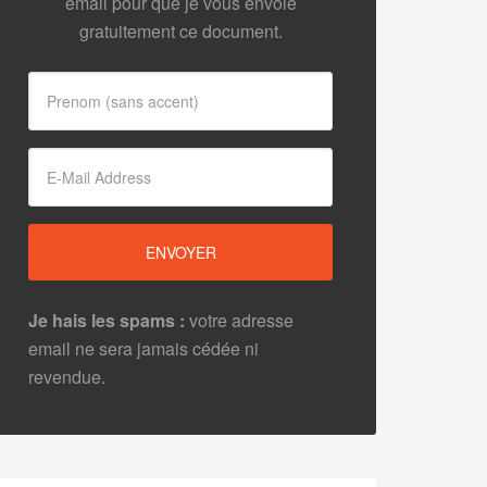
email pour que je vous envoie
gratuitement ce document.
Je hais les spams :
votre adresse
email ne sera jamais cédée ni
revendue.