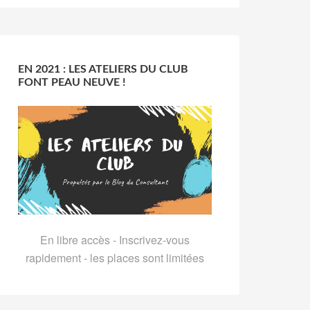
EN 2021 : LES ATELIERS DU CLUB
FONT PEAU NEUVE !
En libre accès - Inscrivez-vous
rapidement - les places sont limitées