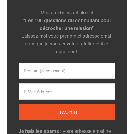
Mes prochains articles et
"Les 100 questions du consultant pour
décrocher une mission"
Laissez-moi votre prénom et adresse email
pour que je vous envoie gratuitement ce
document.
Je hais les spams :
votre adresse email ne