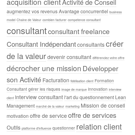
acquisition client
Activité de Conseil
augmentez vos revenus
Avantage concurrentiel
business
model
Chaine de Valeur
combien facturer
competence consultant
consultant
consultant freelance
créer
Consultant Indépendant
consultants
de la valeur
devenir consultant
différenciez votre offre
décrocher une mission
Développer
son Activité
Facturation
Formation
fidélisation client
Consultant
gérer les risques
innovation
image de marque
interview
interview consultant
l'art du questionnement
Lean
client
Mission de conseil
Management
marché de la valeur
marketing
offre de services
offre de service
motivation
relation client
Outils
questionner
platforme d'influence