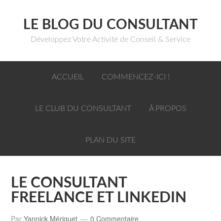
LE BLOG DU CONSULTANT
Développez Votre Activité de Conseil & Service
ACCUEIL
COMMENCEZ-ICI !
LE CLUB DU CONSULTANT
À PROPOS
PLAN DU SITE
LE CONSULTANT
FREELANCE ET LINKEDIN
Par
Yannick Mériguet
0 Commentaire