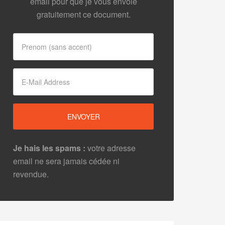
email pour que je vous envoie
gratuitement ce document.
Je hais les spams :
votre adresse
email ne sera jamais cédée ni
revendue.