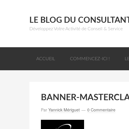
LE BLOG DU CONSULTAN
Développez Votre Activité de Conseil & Service
ACCUEIL
COMMENCEZ-ICI !
L
BANNER-MASTERCLA
Par
Yannick Mériguet
0 Commentaire