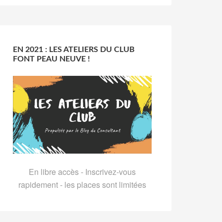
EN 2021 : LES ATELIERS DU CLUB
FONT PEAU NEUVE !
En libre accès - Inscrivez-vous
rapidement - les places sont limitées