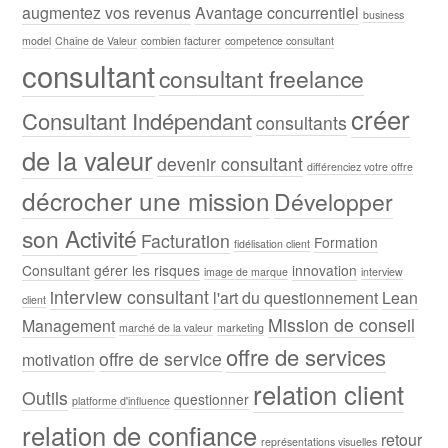
augmentez vos revenus
Avantage concurrentiel
business
model
Chaine de Valeur
combien facturer
competence consultant
consultant
consultant freelance
créer
Consultant Indépendant
consultants
de la valeur
devenir consultant
différenciez votre offre
décrocher une mission
Développer
son Activité
Facturation
Formation
fidélisation client
Consultant
gérer les risques
innovation
image de marque
interview
interview consultant
l'art du questionnement
Lean
client
Mission de conseil
Management
marché de la valeur
marketing
offre de services
offre de service
motivation
relation client
Outils
questionner
platforme d'influence
relation de confiance
retour
représentations visuelles