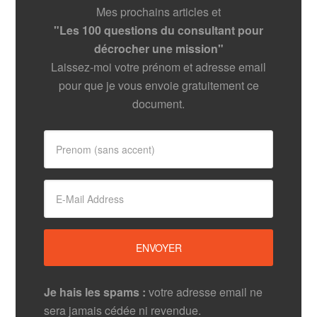
Mes prochains articles et
"Les 100 questions du consultant pour
décrocher une mission"
Laissez-moi votre prénom et adresse email
pour que je vous envoie gratuitement ce
document.
Je hais les spams :
votre adresse email ne
sera jamais cédée ni revendue.