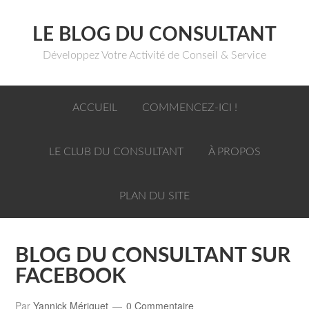
LE BLOG DU CONSULTANT
Développez Votre Activité de Conseil & Service
ACCUEIL
COMMENCEZ-ICI !
LE CLUB DU CONSULTANT
À PROPOS
PLAN DU SITE
BLOG DU CONSULTANT SUR
FACEBOOK
Par
Yannick Mériguet
0 Commentaire