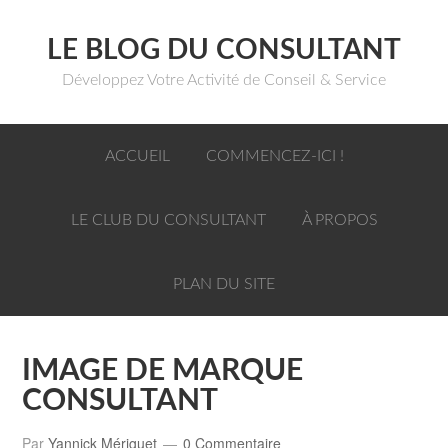
LE BLOG DU CONSULTANT
Développez Votre Activité de Conseil & Service
ACCUEIL
COMMENCEZ-ICI !
LE CLUB DU CONSULTANT
À PROPOS
PLAN DU SITE
IMAGE DE MARQUE
CONSULTANT
Par
Yannick Mériguet
0 Commentaire