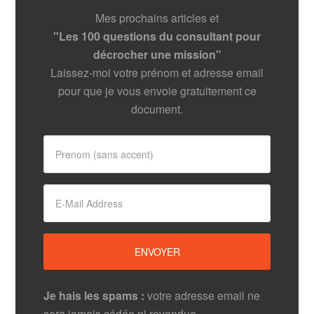
Mes prochains articles et
"Les 100 questions du consultant pour
décrocher une mission"
Laissez-moi votre prénom et adresse email
pour que je vous envoie gratuitement ce
document.
Je hais les spams :
votre adresse email ne
sera jamais cédée ni revendue.