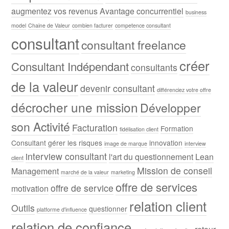
augmentez vos revenus
Avantage concurrentiel
business
model
Chaine de Valeur
combien facturer
competence consultant
consultant
consultant freelance
créer
Consultant Indépendant
consultants
de la valeur
devenir consultant
différenciez votre offre
décrocher une mission
Développer
son Activité
Facturation
Formation
fidélisation client
Consultant
gérer les risques
innovation
image de marque
interview
interview consultant
l'art du questionnement
Lean
client
Mission de conseil
Management
marché de la valeur
marketing
offre de services
offre de service
motivation
relation client
Outils
questionner
platforme d'influence
relation de confiance