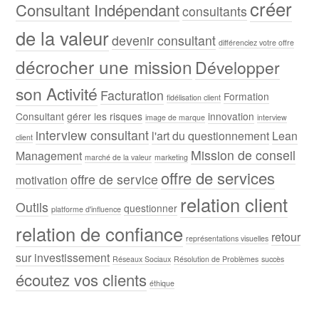
créer
Consultant Indépendant
consultants
de la valeur
devenir consultant
différenciez votre offre
décrocher une mission
Développer
son Activité
Facturation
Formation
fidélisation client
Consultant
gérer les risques
innovation
image de marque
interview
interview consultant
l'art du questionnement
Lean
client
Mission de conseil
Management
marché de la valeur
marketing
offre de services
offre de service
motivation
relation client
Outils
questionner
platforme d'influence
relation de confiance
retour
représentations visuelles
sur investissement
Réseaux Sociaux
Résolution de Problèmes
succès
écoutez vos clients
éthique