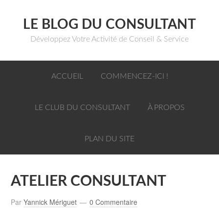
LE BLOG DU CONSULTANT
Développez Votre Activité de Conseil & Service
ACCUEIL
COMMENCEZ-ICI !
LE CLUB DU CONSULTANT
À PROPOS
PLAN DU SITE
ATELIER CONSULTANT
Par
Yannick Mériguet
0 Commentaire