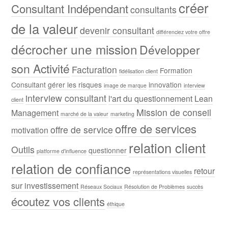
créer
Consultant Indépendant
consultants
de la valeur
devenir consultant
différenciez votre offre
décrocher une mission
Développer
son Activité
Facturation
Formation
fidélisation client
Consultant
gérer les risques
innovation
image de marque
interview
interview consultant
l'art du questionnement
Lean
client
Mission de conseil
Management
marché de la valeur
marketing
offre de services
offre de service
motivation
relation client
Outils
questionner
platforme d'influence
relation de confiance
retour
représentations visuelles
sur investissement
Réseaux Sociaux
Résolution de Problèmes
succès
écoutez vos clients
éthique