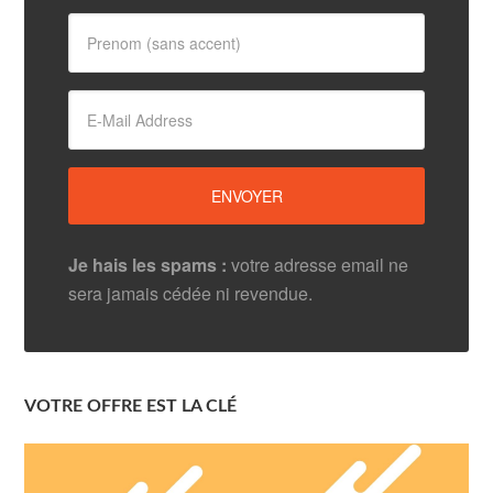
Je hais les spams :
votre adresse email ne
sera jamais cédée ni revendue.
VOTRE OFFRE EST LA CLÉ