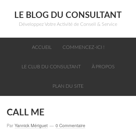
LE BLOG DU CONSULTANT
Développez Votre Activité de Conseil & Service
ACCUEIL
COMMENCEZ-ICI !
LE CLUB DU CONSULTANT
À PROPOS
PLAN DU SITE
CALL ME
Par
Yannick Mériguet
0 Commentaire