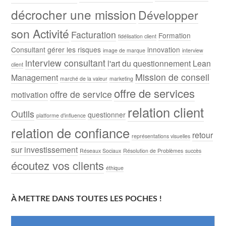
décrocher une mission
Développer
son Activité
Facturation
Formation
fidélisation client
Consultant
gérer les risques
innovation
image de marque
interview
interview consultant
l'art du questionnement
Lean
client
Mission de conseil
Management
marché de la valeur
marketing
offre de services
offre de service
motivation
relation client
Outils
questionner
platforme d'influence
relation de confiance
retour
représentations visuelles
sur investissement
Réseaux Sociaux
Résolution de Problèmes
succès
écoutez vos clients
éthique
À METTRE DANS TOUTES LES POCHES !