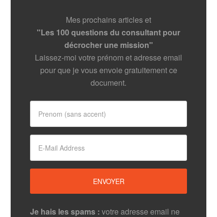
Mes prochains articles et
"Les 100 questions du consultant pour
décrocher une mission"
Laissez-moi votre prénom et adresse email
pour que je vous envoie gratuitement ce
document.
Je hais les spams :
votre adresse email ne