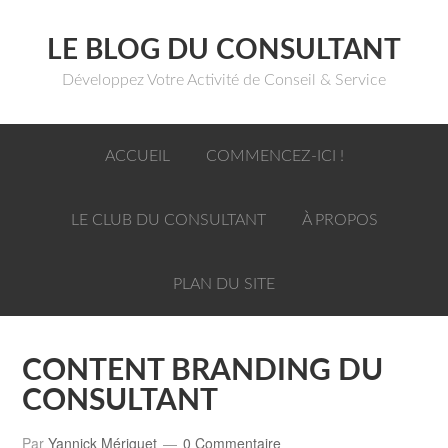
LE BLOG DU CONSULTANT
Développez Votre Activité de Conseil & Service
ACCUEIL
COMMENCEZ-ICI !
LE CLUB DU CONSULTANT
À PROPOS
PLAN DU SITE
CONTENT BRANDING DU
CONSULTANT
Par
Yannick Mériguet
0 Commentaire