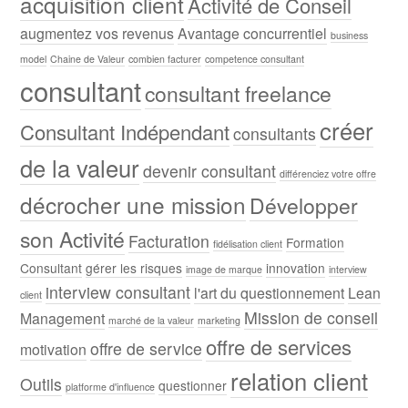
acquisition client
Activité de Conseil
augmentez vos revenus
Avantage concurrentiel
business
model
Chaine de Valeur
combien facturer
competence consultant
consultant
consultant freelance
créer
Consultant Indépendant
consultants
de la valeur
devenir consultant
différenciez votre offre
décrocher une mission
Développer
son Activité
Facturation
Formation
fidélisation client
Consultant
gérer les risques
innovation
image de marque
interview
interview consultant
l'art du questionnement
Lean
client
Mission de conseil
Management
marché de la valeur
marketing
offre de services
offre de service
motivation
relation client
Outils
questionner
platforme d'influence