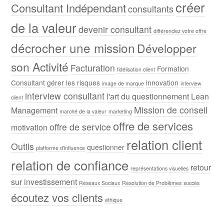
créer
Consultant Indépendant
consultants
de la valeur
devenir consultant
différenciez votre offre
décrocher une mission
Développer
son Activité
Facturation
Formation
fidélisation client
Consultant
gérer les risques
innovation
image de marque
interview
interview consultant
l'art du questionnement
Lean
client
Mission de conseil
Management
marché de la valeur
marketing
offre de services
offre de service
motivation
relation client
Outils
questionner
platforme d'influence
relation de confiance
retour
représentations visuelles
sur investissement
Réseaux Sociaux
Résolution de Problèmes
succès
écoutez vos clients
éthique