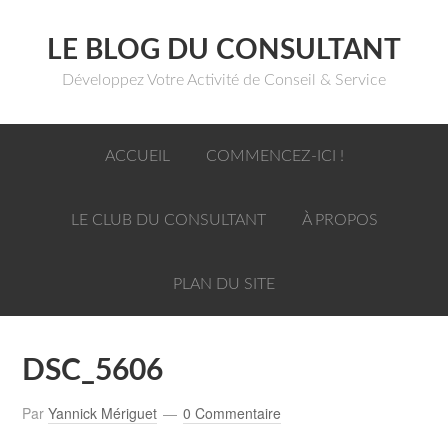
LE BLOG DU CONSULTANT
Développez Votre Activité de Conseil & Service
ACCUEIL
COMMENCEZ-ICI !
LE CLUB DU CONSULTANT
À PROPOS
PLAN DU SITE
DSC_5606
Par
Yannick Mériguet
0 Commentaire