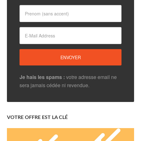
Je hais les spams :
votre adresse email ne
sera jamais cédée ni revendue.
VOTRE OFFRE EST LA CLÉ