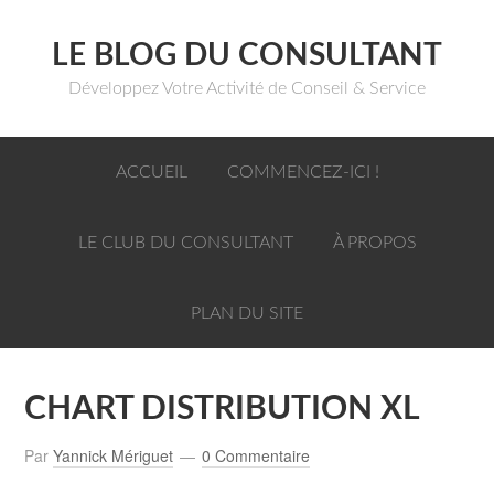
LE BLOG DU CONSULTANT
Développez Votre Activité de Conseil & Service
ACCUEIL
COMMENCEZ-ICI !
LE CLUB DU CONSULTANT
À PROPOS
PLAN DU SITE
CHART DISTRIBUTION XL
Par
Yannick Mériguet
0 Commentaire