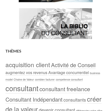
THÈMES
acquisition client
Activité de Conseil
augmentez vos revenus
Avantage concurrentiel
business
model
Chaine de Valeur
combien facturer
competence consultant
consultant
consultant freelance
créer
Consultant Indépendant
consultants
de la valeur
devenir consultant
différenciez votre offre