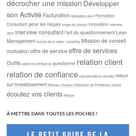
décrocher une mission
Développer
son Activité
Facturation
Formation
fidélisation client
Consultant
gérer les risques
innovation
image de marque
interview
interview consultant
l'art du questionnement
Lean
client
Mission de conseil
Management
marché de la valeur
marketing
offre de services
offre de service
motivation
relation client
Outils
questionner
platforme d'influence
relation de confiance
retour
représentations visuelles
sur investissement
Réseaux Sociaux
Résolution de Problèmes
succès
écoutez vos clients
éthique
À METTRE DANS TOUTES LES POCHES !