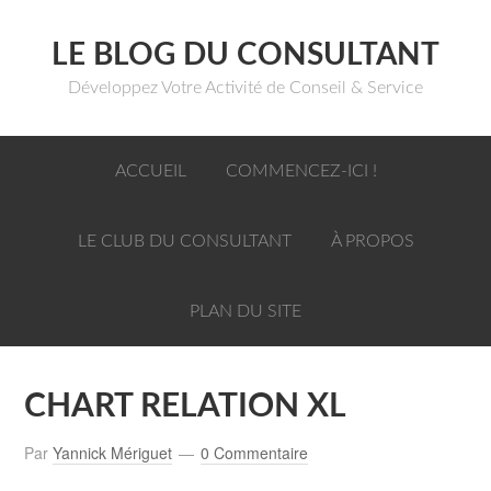
LE BLOG DU CONSULTANT
Développez Votre Activité de Conseil & Service
ACCUEIL
COMMENCEZ-ICI !
LE CLUB DU CONSULTANT
À PROPOS
PLAN DU SITE
CHART RELATION XL
Par
Yannick Mériguet
0 Commentaire