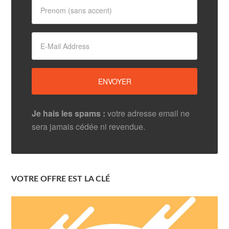
Je hais les spams :
votre adresse email ne
sera jamais cédée ni revendue.
VOTRE OFFRE EST LA CLÉ