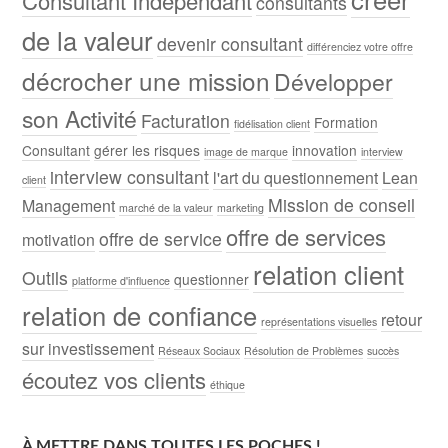
Consultant Indépendant
consultants
de la valeur
devenir consultant
différenciez votre offre
décrocher une mission
Développer
son Activité
Facturation
Formation
fidélisation client
Consultant
gérer les risques
innovation
image de marque
interview
interview consultant
l'art du questionnement
Lean
client
Mission de conseil
Management
marché de la valeur
marketing
offre de services
offre de service
motivation
relation client
Outils
questionner
platforme d'influence
relation de confiance
retour
représentations visuelles
sur investissement
Réseaux Sociaux
Résolution de Problèmes
succès
écoutez vos clients
éthique
À METTRE DANS TOUTES LES POCHES !