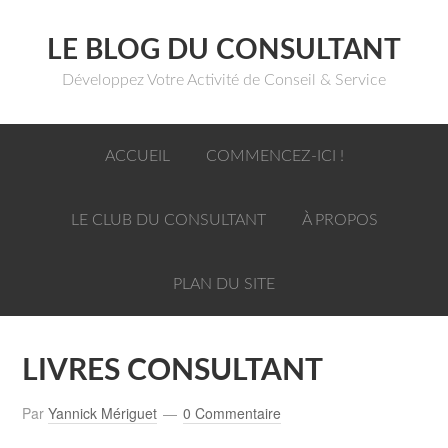
LE BLOG DU CONSULTANT
Développez Votre Activité de Conseil & Service
ACCUEIL
COMMENCEZ-ICI !
LE CLUB DU CONSULTANT
À PROPOS
PLAN DU SITE
LIVRES CONSULTANT
Par
Yannick Mériguet
0 Commentaire