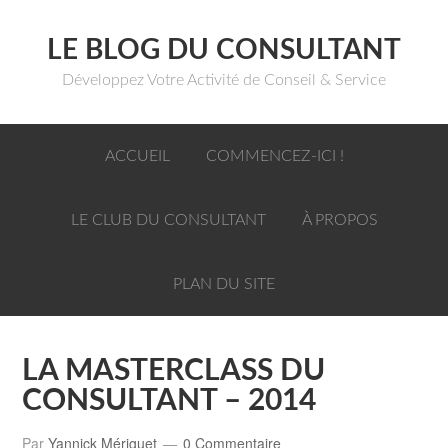
LE BLOG DU CONSULTANT
Développez Votre Activité de Conseil & Service
ACCUEIL
COMMENCEZ-ICI !
LE CLUB DU CONSULTANT
À PROPOS
PLAN DU SITE
LA MASTERCLASS DU
CONSULTANT – 2014
Par
Yannick Mériguet
0 Commentaire