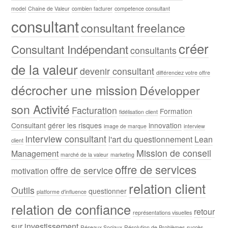
model
Chaine de Valeur
combien facturer
competence consultant
consultant
consultant freelance
créer
Consultant Indépendant
consultants
de la valeur
devenir consultant
différenciez votre offre
décrocher une mission
Développer
son Activité
Facturation
Formation
fidélisation client
Consultant
gérer les risques
innovation
image de marque
interview
interview consultant
l'art du questionnement
Lean
client
Mission de conseil
Management
marché de la valeur
marketing
offre de services
offre de service
motivation
relation client
Outils
questionner
platforme d'influence
relation de confiance
retour
représentations visuelles
sur investissement
Réseaux Sociaux
Résolution de Problèmes
succès