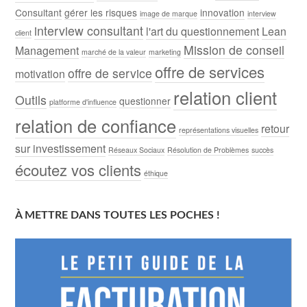
Consultant
gérer les risques
innovation
image de marque
interview
interview consultant
l'art du questionnement
Lean
client
Mission de conseil
Management
marché de la valeur
marketing
offre de services
offre de service
motivation
relation client
Outils
questionner
platforme d'influence
relation de confiance
retour
représentations visuelles
sur investissement
Réseaux Sociaux
Résolution de Problèmes
succès
écoutez vos clients
éthique
À METTRE DANS TOUTES LES POCHES !