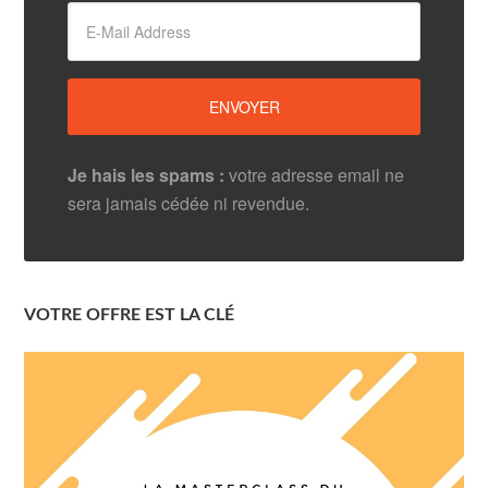
Je hais les spams :
votre adresse email ne
sera jamais cédée ni revendue.
VOTRE OFFRE EST LA CLÉ