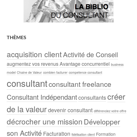
THÈMES
acquisition client
Activité de Conseil
augmentez vos revenus
Avantage concurrentiel
business
model
Chaine de Valeur
combien facturer
competence consultant
consultant
consultant freelance
créer
Consultant Indépendant
consultants
de la valeur
devenir consultant
différenciez votre offre
décrocher une mission
Développer
son Activité
Facturation
Formation
fidélisation client