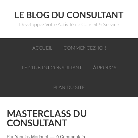
LE BLOG DU CONSULTANT
Développez Votre Activité de Conseil & Service
ACCUEIL
COMMENCEZ-ICI !
LE CLUB DU CONSULTANT
À PROPOS
PLAN DU SITE
MASTERCLASS DU
CONSULTANT
Par
Yannick Mériguet
0 Commentaire