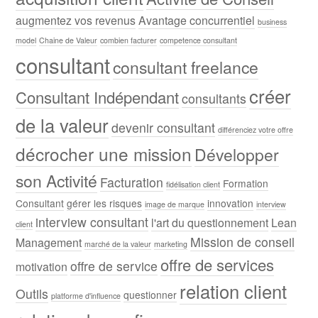
augmentez vos revenus
Avantage concurrentiel
business
model
Chaine de Valeur
combien facturer
competence consultant
consultant
consultant freelance
créer
Consultant Indépendant
consultants
de la valeur
devenir consultant
différenciez votre offre
décrocher une mission
Développer
son Activité
Facturation
Formation
fidélisation client
Consultant
gérer les risques
innovation
image de marque
interview
interview consultant
l'art du questionnement
Lean
client
Mission de conseil
Management
marché de la valeur
marketing
offre de services
offre de service
motivation
relation client
Outils
questionner
platforme d'influence