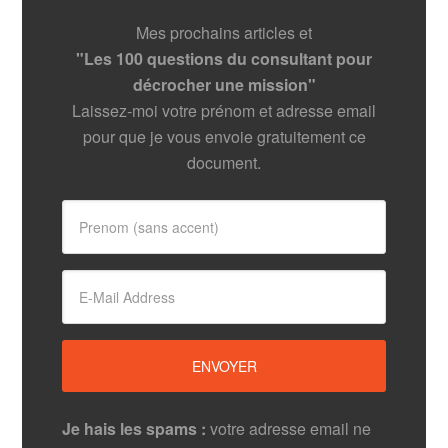
Mes prochains articles et
"Les 100 questions du consultant pour
décrocher une mission"
Laissez-moi votre prénom et adresse email
pour que je vous envoie gratuitement ce
document.
Je hais les spams :
votre adresse email ne