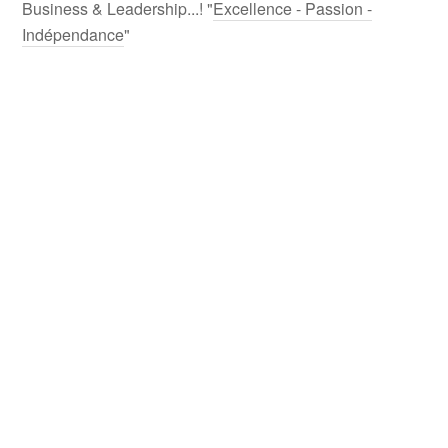
Business & Leadership...! "
Excellence - Passion -
Indépendance
"