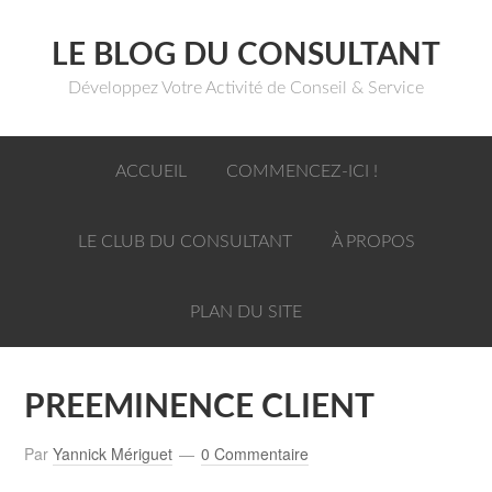
LE BLOG DU CONSULTANT
Développez Votre Activité de Conseil & Service
ACCUEIL
COMMENCEZ-ICI !
LE CLUB DU CONSULTANT
À PROPOS
PLAN DU SITE
PREEMINENCE CLIENT
Par
Yannick Mériguet
0 Commentaire