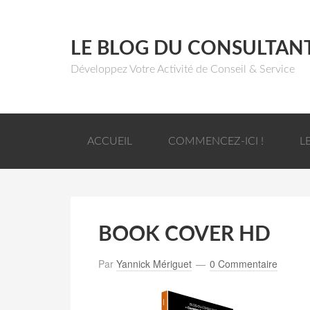
LE BLOG DU CONSULTAN
Développez Votre Activité de Conseil & Service
ACCUEIL
COMMENCEZ-ICI !
L
BOOK COVER HD
Par
Yannick Mériguet
0 Commentaire