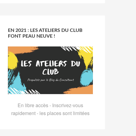
EN 2021 : LES ATELIERS DU CLUB
FONT PEAU NEUVE !
En libre accès - Inscrivez-vous
rapidement - les places sont limitées