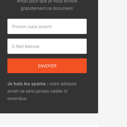
email pour que je vous envoie
gratuitement ce document.
Je hais les spams :
votre adresse
email ne sera jamais cédée ni
revendue.