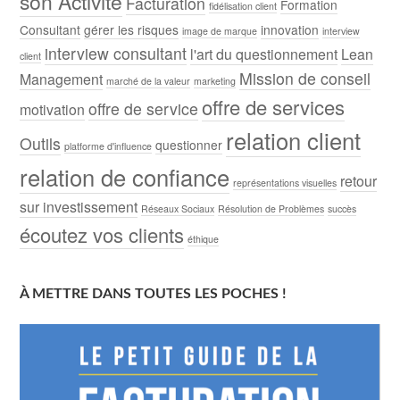
son Activité
Facturation
Formation
fidélisation client
Consultant
gérer les risques
innovation
image de marque
interview
interview consultant
l'art du questionnement
Lean
client
Mission de conseil
Management
marché de la valeur
marketing
offre de services
offre de service
motivation
relation client
Outils
questionner
platforme d'influence
relation de confiance
retour
représentations visuelles
sur investissement
Réseaux Sociaux
Résolution de Problèmes
succès
écoutez vos clients
éthique
À METTRE DANS TOUTES LES POCHES !