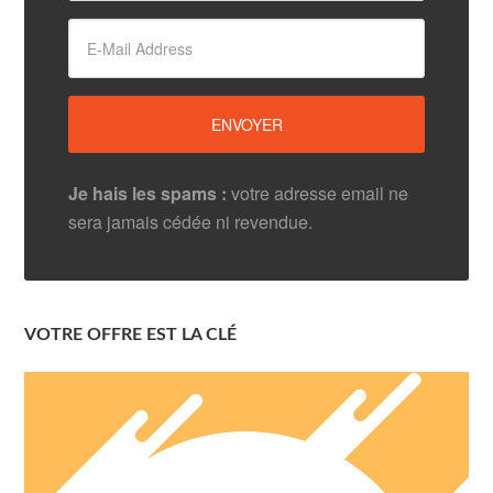
Je hais les spams :
votre adresse email ne
sera jamais cédée ni revendue.
VOTRE OFFRE EST LA CLÉ