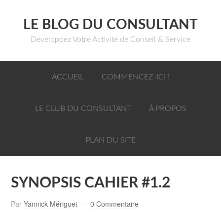
LE BLOG DU CONSULTANT
Développez Votre Activité de Conseil & Service
ACCUEIL
COMMENCEZ-ICI !
LE CLUB DU CONSULTANT
À PROPOS
PLAN DU SITE
SYNOPSIS CAHIER #1.2
Par
Yannick Mériguet
0 Commentaire