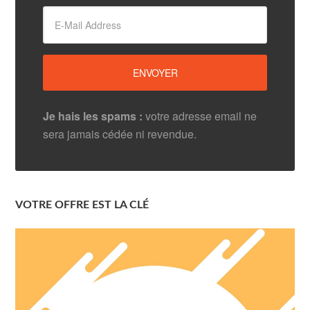
Je hais les spams :
votre adresse email ne
sera jamais cédée ni revendue.
VOTRE OFFRE EST LA CLÉ