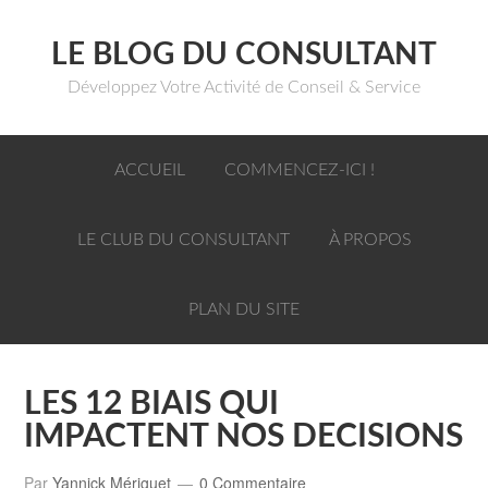
LE BLOG DU CONSULTANT
Développez Votre Activité de Conseil & Service
ACCUEIL
COMMENCEZ-ICI !
LE CLUB DU CONSULTANT
À PROPOS
PLAN DU SITE
LES 12 BIAIS QUI
IMPACTENT NOS DECISIONS
Par
Yannick Mériguet
0 Commentaire