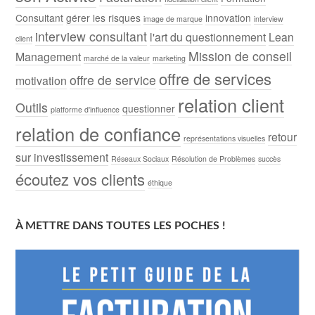
Consultant
gérer les risques
innovation
image de marque
interview
interview consultant
l'art du questionnement
Lean
client
Mission de conseil
Management
marché de la valeur
marketing
offre de services
offre de service
motivation
relation client
Outils
questionner
platforme d'influence
relation de confiance
retour
représentations visuelles
sur investissement
Réseaux Sociaux
Résolution de Problèmes
succès
écoutez vos clients
éthique
À METTRE DANS TOUTES LES POCHES !