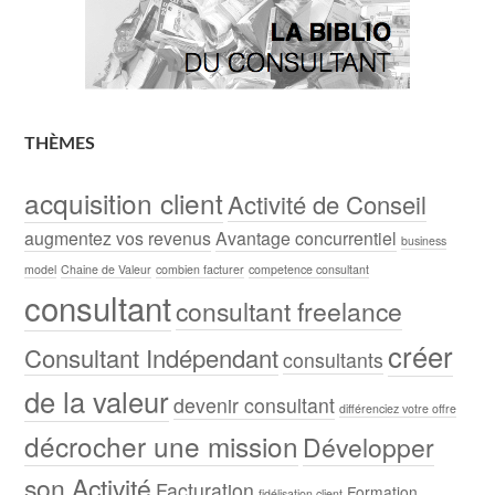
THÈMES
acquisition client
Activité de Conseil
augmentez vos revenus
Avantage concurrentiel
business
model
Chaine de Valeur
combien facturer
competence consultant
consultant
consultant freelance
créer
Consultant Indépendant
consultants
de la valeur
devenir consultant
différenciez votre offre
décrocher une mission
Développer
son Activité
Facturation
Formation
fidélisation client