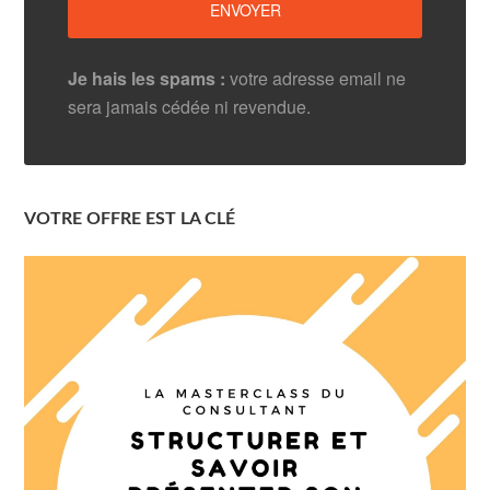
Je hais les spams :
votre adresse email ne
sera jamais cédée ni revendue.
VOTRE OFFRE EST LA CLÉ