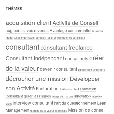
THÈMES
acquisition client
Activité de Conseil
augmentez vos revenus
Avantage concurrentiel
business
model
Chaine de Valeur
combien facturer
competence consultant
consultant
consultant freelance
créer
Consultant Indépendant
consultants
de la valeur
devenir consultant
différenciez votre offre
décrocher une mission
Développer
son Activité
Facturation
Formation
fidélisation client
Consultant
gérer les risques
innovation
image de marque
interview
interview consultant
l'art du questionnement
Lean
client
Mission de conseil
Management
marché de la valeur
marketing