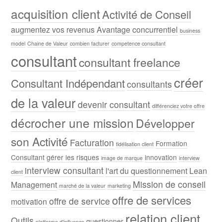
acquisition client
Activité de Conseil
augmentez vos revenus
Avantage concurrentiel
business
model
Chaine de Valeur
combien facturer
competence consultant
consultant
consultant freelance
créer
Consultant Indépendant
consultants
de la valeur
devenir consultant
différenciez votre offre
décrocher une mission
Développer
son Activité
Facturation
Formation
fidélisation client
Consultant
gérer les risques
innovation
image de marque
interview
interview consultant
l'art du questionnement
Lean
client
Mission de conseil
Management
marché de la valeur
marketing
offre de services
offre de service
motivation
relation client
Outils
questionner
platforme d'influence