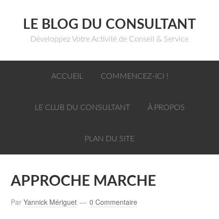
LE BLOG DU CONSULTANT
Développez Votre Activité de Conseil & Service
ACCUEIL
COMMENCEZ-ICI !
LE CLUB DU CONSULTANT
À PROPOS
PLAN DU SITE
APPROCHE MARCHE
Par
Yannick Mériguet
0 Commentaire