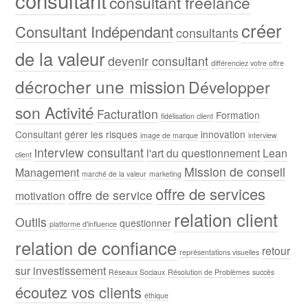
consultant freelance
créer
Consultant Indépendant
consultants
de la valeur
devenir consultant
différenciez votre offre
décrocher une mission
Développer
son Activité
Facturation
Formation
fidélisation client
Consultant
gérer les risques
innovation
image de marque
interview
interview consultant
l'art du questionnement
Lean
client
Mission de conseil
Management
marché de la valeur
marketing
offre de services
offre de service
motivation
relation client
Outils
questionner
platforme d'influence
relation de confiance
retour
représentations visuelles
sur investissement
Réseaux Sociaux
Résolution de Problèmes
succès
écoutez vos clients
éthique