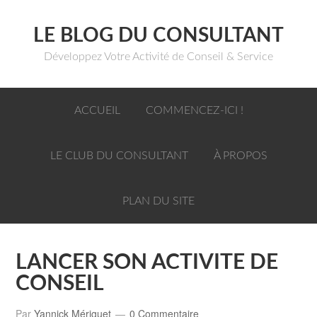
LE BLOG DU CONSULTANT
Développez Votre Activité de Conseil & Service
ACCUEIL
COMMENCEZ-ICI !
LE CLUB DU CONSULTANT
À PROPOS
PLAN DU SITE
LANCER SON ACTIVITE DE
CONSEIL
Par
Yannick Mériguet
0 Commentaire