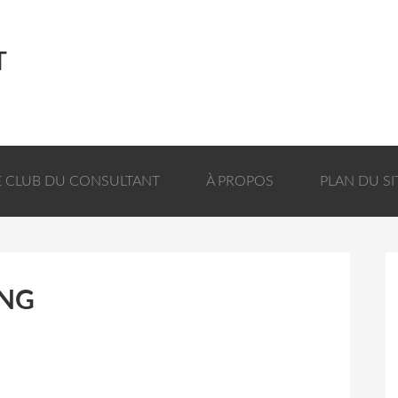
T
E CLUB DU CONSULTANT
À PROPOS
PLAN DU SI
ING