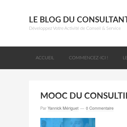
LE BLOG DU CONSULTAN
Développez Votre Activité de Conseil & Service
ACCUEIL
COMMENCEZ-ICI !
L
MOOC DU CONSULT
Par
Yannick Mériguet
0 Commentaire