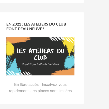
EN 2021 : LES ATELIERS DU CLUB
FONT PEAU NEUVE !
En libre accès - Inscrivez-vous
rapidement - les places sont limitées