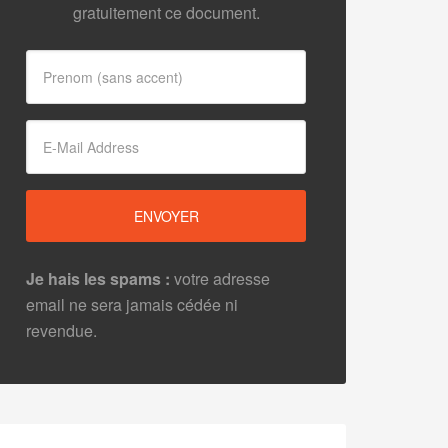
gratuitement ce document.
Je hais les spams :
votre adresse
email ne sera jamais cédée ni
revendue.