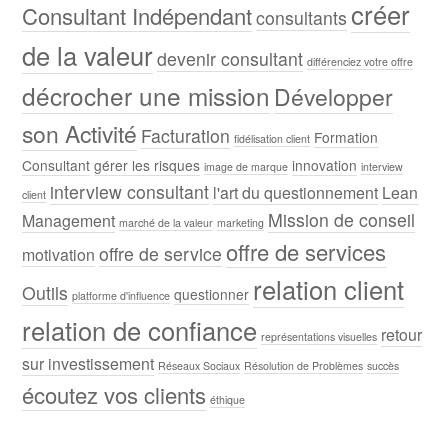
créer
Consultant Indépendant
consultants
de la valeur
devenir consultant
différenciez votre offre
décrocher une mission
Développer
son Activité
Facturation
Formation
fidélisation client
Consultant
gérer les risques
innovation
image de marque
interview
interview consultant
l'art du questionnement
Lean
client
Mission de conseil
Management
marché de la valeur
marketing
offre de services
offre de service
motivation
relation client
Outils
questionner
platforme d'influence
relation de confiance
retour
représentations visuelles
sur investissement
Réseaux Sociaux
Résolution de Problèmes
succès
écoutez vos clients
éthique