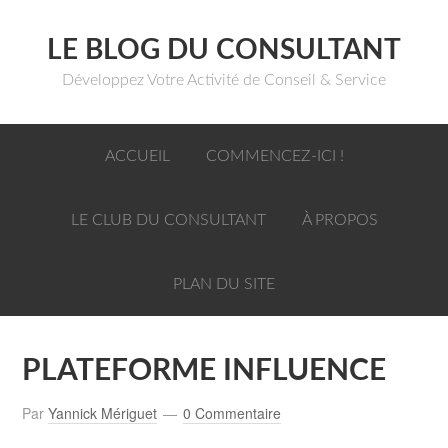
LE BLOG DU CONSULTANT
Développez Votre Activité de Conseil & Service
ACCUEIL
COMMENCEZ-ICI !
LE CLUB DU CONSULTANT
À PROPOS
PLAN DU SITE
PLATEFORME INFLUENCE
Par
Yannick Mériguet
0 Commentaire