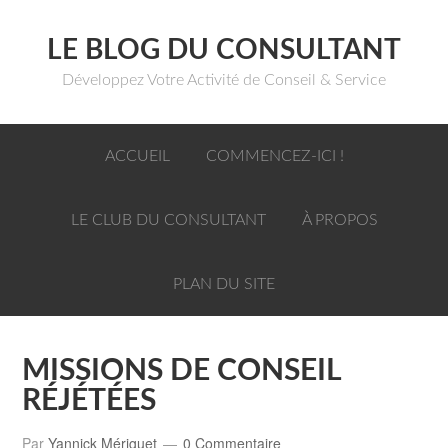
LE BLOG DU CONSULTANT
Développez Votre Activité de Conseil & Service
ACCUEIL
COMMENCEZ-ICI !
LE CLUB DU CONSULTANT
À PROPOS
PLAN DU SITE
MISSIONS DE CONSEIL
RÉJÉTÉES
Par
Yannick Mériguet
0 Commentaire