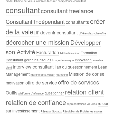
model
Chaine de Valeur
combien facturer
competence consultant
consultant
consultant freelance
créer
Consultant Indépendant
consultants
de la valeur
devenir consultant
différenciez votre offre
décrocher une mission
Développer
son Activité
Facturation
Formation
fidélisation client
Consultant
gérer les risques
innovation
image de marque
interview
interview consultant
l'art du questionnement
Lean
client
Mission de conseil
Management
marché de la valeur
marketing
offre de services
offre de service
motivation
relation client
Outils
questionner
platforme d'influence
relation de confiance
retour
représentations visuelles
sur investissement
Réseaux Sociaux
Résolution de Problèmes
succès