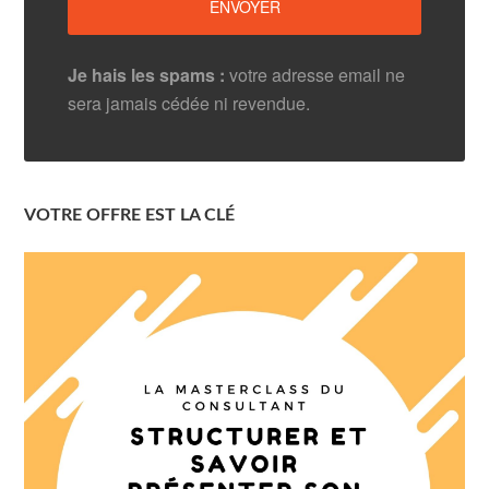
Je hais les spams :
votre adresse email ne
sera jamais cédée ni revendue.
VOTRE OFFRE EST LA CLÉ