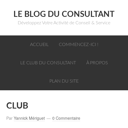
LE BLOG DU CONSULTANT
Développez Votre Activité de Conseil & Service
ACCUEIL
COMMENCEZ-ICI !
LE CLUB DU CONSULTANT
À PROPOS
PLAN DU SITE
CLUB
Par
Yannick Mériguet
0 Commentaire