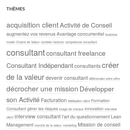
THÈMES
acquisition client
Activité de Conseil
augmentez vos revenus
Avantage concurrentiel
business
model
Chaine de Valeur
combien facturer
competence consultant
consultant
consultant freelance
créer
Consultant Indépendant
consultants
de la valeur
devenir consultant
différenciez votre offre
décrocher une mission
Développer
son Activité
Facturation
Formation
fidélisation client
Consultant
gérer les risques
innovation
image de marque
interview
interview consultant
l'art du questionnement
Lean
client
Mission de conseil
Management
marché de la valeur
marketing