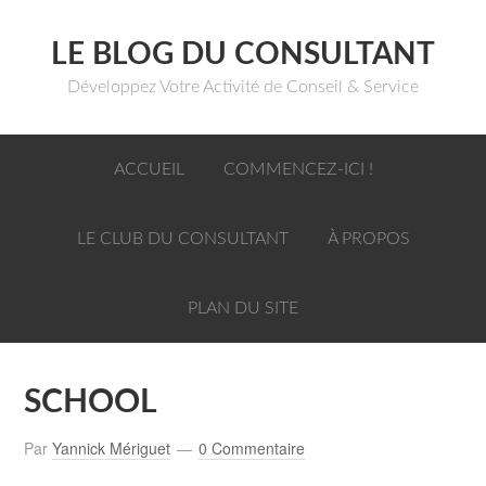
LE BLOG DU CONSULTANT
Développez Votre Activité de Conseil & Service
ACCUEIL
COMMENCEZ-ICI !
LE CLUB DU CONSULTANT
À PROPOS
PLAN DU SITE
SCHOOL
Par
Yannick Mériguet
0 Commentaire