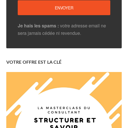
Je hais les spams :
votre adresse email ne
sera jamais cédée ni revendue.
VOTRE OFFRE EST LA CLÉ