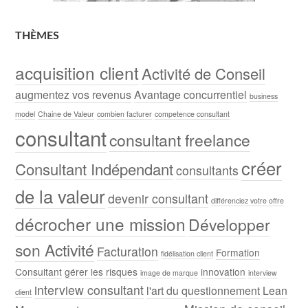
THÈMES
acquisition client
Activité de Conseil
augmentez vos revenus
Avantage concurrentiel
business
model
Chaine de Valeur
combien facturer
competence consultant
consultant
consultant freelance
créer
Consultant Indépendant
consultants
de la valeur
devenir consultant
différenciez votre offre
décrocher une mission
Développer
son Activité
Facturation
Formation
fidélisation client
Consultant
gérer les risques
innovation
image de marque
interview
interview consultant
l'art du questionnement
Lean
client