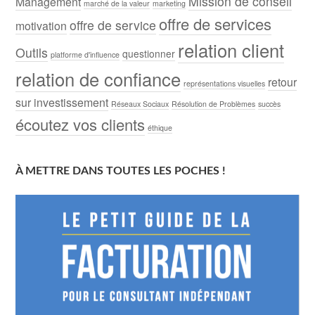
Mission de conseil
Management
marché de la valeur
marketing
offre de services
offre de service
motivation
relation client
Outils
questionner
platforme d'influence
relation de confiance
retour
représentations visuelles
sur investissement
Réseaux Sociaux
Résolution de Problèmes
succès
écoutez vos clients
éthique
À METTRE DANS TOUTES LES POCHES !