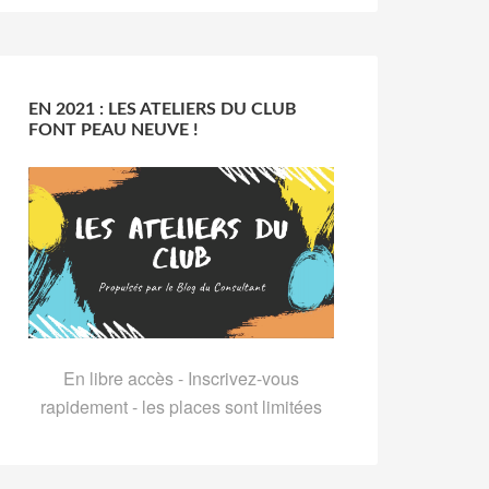
EN 2021 : LES ATELIERS DU CLUB
FONT PEAU NEUVE !
En libre accès - Inscrivez-vous
rapidement - les places sont limitées