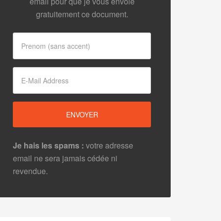
email pour que je vous envoie
gratuitement ce document.
Je hais les spams :
votre adresse
email ne sera jamais cédée ni
revendue.