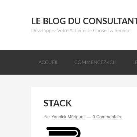
LE BLOG DU CONSULTAN
Développez Votre Activité de Conseil & Service
ACCUEIL
COMMENCEZ-ICI !
L
STACK
Par
Yannick Mériguet
0 Commentaire